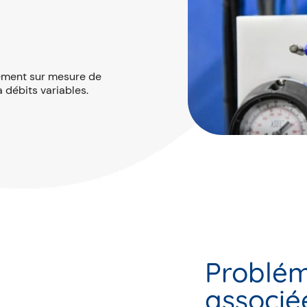
pement sur mesure de
 débits variables.
Problém
associé