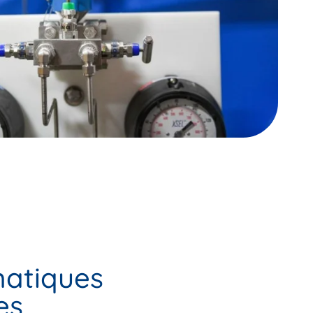
atiques
es