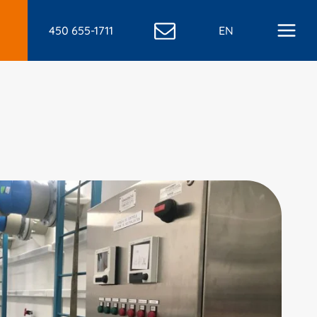
450 655-1711
EN